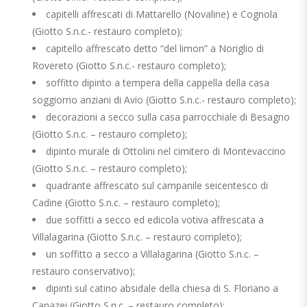
capitelli affrescati di Mattarello (Novaline) e Cognola
(Giotto S.n.c.- restauro completo);
capitello affrescato detto “del limon” a Noriglio di
Rovereto (Giotto S.n.c.- restauro completo);
soffitto dipinto a tempera della cappella della casa
soggiorno anziani di Avio (Giotto S.n.c.- restauro completo);
decorazioni a secco sulla casa parrocchiale di Besagno
(Giotto S.n.c. – restauro completo);
dipinto murale di Ottolini nel cimitero di Montevaccino
(Giotto S.n.c. – restauro completo);
quadrante affrescato sul campanile seicentesco di
Cadine (Giotto S.n.c. – restauro completo);
due soffitti a secco ed edicola votiva affrescata a
Villalagarina (Giotto S.n.c. – restauro completo);
un soffitto a secco a Villalagarina (Giotto S.n.c. –
restauro conservativo);
dipinti sul catino absidale della chiesa di S. Floriano a
Canazei (Giotto S.n.c. – restauro completo);