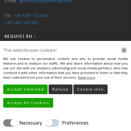
E-mail :
giottorestauri@hotmail.com
Tel :
+39 3387 142 030
+39 3487 045 003
SEGUICI SU :
This website uses cookies!
We use cookies to personalize content and ads, to provide social media
features and to analyze our traffic. We also share information about how you
use our site with our analytics, advertising and social media partners, who may
INFORMATIVA
combine it with other information that you have provided to them or that they
have collected from your use of their services.
Read more
Informativa Privacy Per Clienti
Accept Selected
Refuse
Cookie Info
Informativa Privacy Per Fornitori
Accept All Cookies
Necessary
Preferences
HOME
CHI SIAMO
SERVIZI
GALLERIA