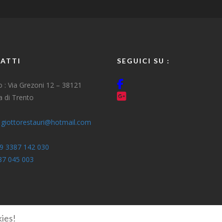
ATTI
SEGUICI SU :
zo : Via Grezoni 12 – 38121
 di Trento
:
giottorestauri@hotmail.com
9 3387 142 030
87 045 003
ies!