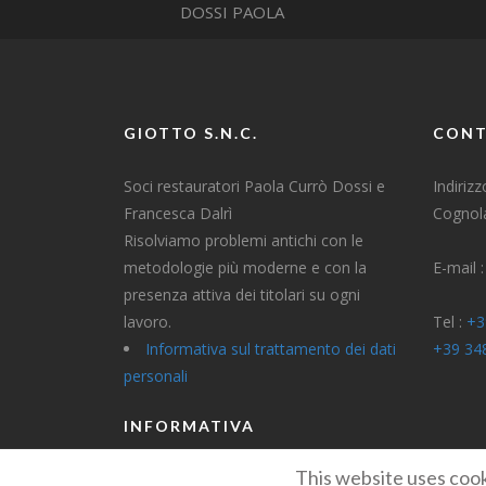
GIOTTO S.N.C.
CONT
Soci restauratori Paola Currò Dossi e
Indiriz
Francesca Dalrì
Cognola
Risolviamo problemi antichi con le
metodologie più moderne e con la
E-mail 
presenza attiva dei titolari su ogni
lavoro.
Tel :
+3
Informativa sul trattamento dei dati
+39 34
personali
INFORMATIVA
This website uses cook
Informativa Privacy Per Clienti