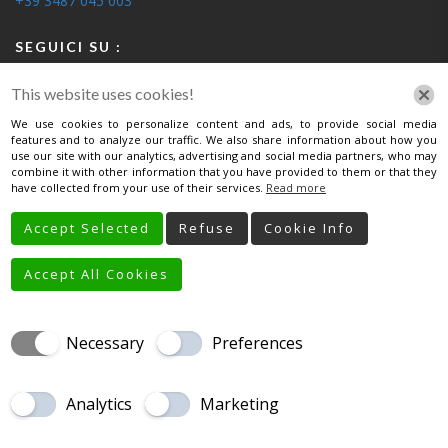
+39 3487 045 003
SEGUICI SU :
This website uses cookies!
We use cookies to personalize content and ads, to provide social media
features and to analyze our traffic. We also share information about how you
use our site with our analytics, advertising and social media partners, who may
INFORMATIVA
combine it with other information that you have provided to them or that they
have collected from your use of their services.
Read more
Informativa Privacy Per Clienti
Accept Selected
Refuse
Cookie Info
Informativa Privacy Per Fornitori
Accept All Cookies
Necessary
Preferences
HOME
CHI SIAMO
SERVIZI
GALLERIA
LAVORI PRIMA/DOPO
STAMPA
CONTATTI
PRIVACY
Analytics
Marketing