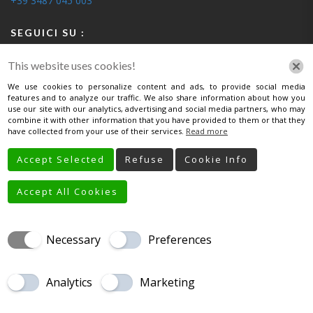
+39 3487 045 003
SEGUICI SU :
This website uses cookies!
We use cookies to personalize content and ads, to provide social media
features and to analyze our traffic. We also share information about how you
use our site with our analytics, advertising and social media partners, who may
INFORMATIVA
combine it with other information that you have provided to them or that they
have collected from your use of their services.
Read more
Informativa Privacy Per Clienti
Accept Selected
Refuse
Cookie Info
Informativa Privacy Per Fornitori
Accept All Cookies
Necessary
Preferences
HOME
CHI SIAMO
SERVIZI
GALLERIA
LAVORI PRIMA/DOPO
STAMPA
CONTATTI
PRIVACY
Analytics
Marketing