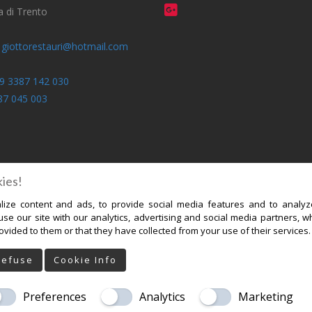
 di Trento
:
giottorestauri@hotmail.com
9 3387 142 030
87 045 003
ies!
ize content and ads, to provide social media features and to analyze
se our site with our analytics, advertising and social media partners, w
vided to them or that they have collected from your use of their services
Refuse
Cookie Info
ERIA
LAVORI PRIMA/DOPO
Preferences
Analytics
Marketing