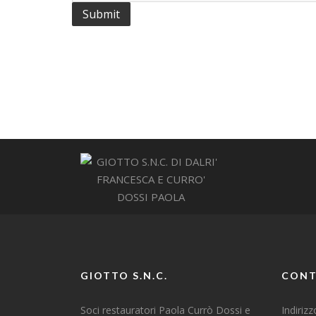
GIOTTO S.N.C.
CONT
Soci restauratori Paola Currò Dossi e
Indiriz