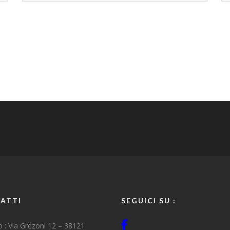
ATTI
SEGUICI SU :
zo : Via Grezoni 12 – 38121