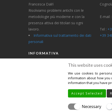
Francesca Dalrì
Cognola
Risolviamo problemi antichi con le
metodologie più moderne e con la
E-mail 
presenza attiva dei titolari su ogni
lavoro.
Tel :
+3
Informativa sul trattamento dei dati
+39 34
personali
INFORMATIVA
This website uses cook
Informativa Privacy Per Clienti
We use cookies to personal
Informativa Privacy Per Fornitori
information about how you u
information that you have pro
Accept Selected
HOME
CHI SIAMO
SERVIZI
GALL
STAMPA
CONTATTI
PRIVACY
Necessary