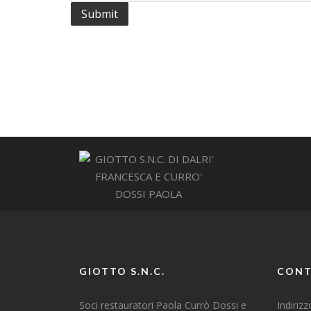
GIOTTO S.N.C.
CONT
Soci restauratori Paola Currò Dossi e
Indiriz