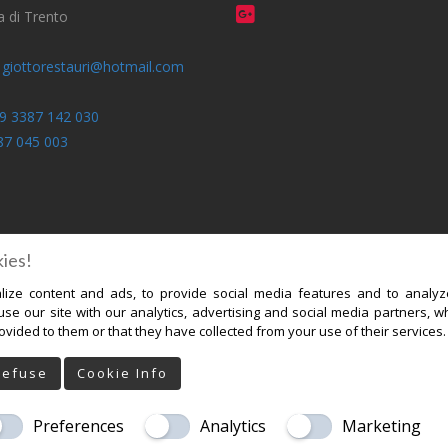
 di Trento
:
giottorestauri@hotmail.com
9 3387 142 030
87 045 003
ies!
ize content and ads, to provide social media features and to analyze
se our site with our analytics, advertising and social media partners, w
vided to them or that they have collected from your use of their services
Refuse
Cookie Info
ERIA
LAVORI PRIMA/DOPO
Preferences
Analytics
Marketing