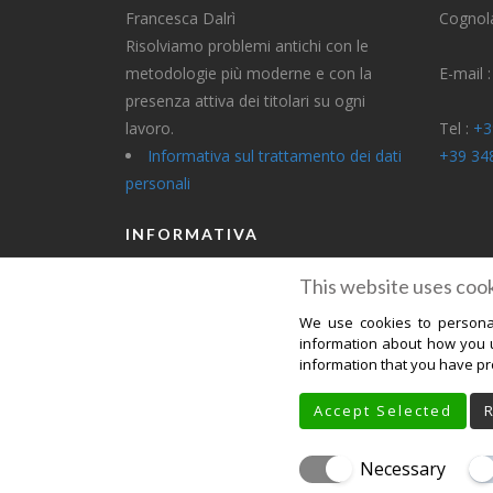
Francesca Dalrì
Cognola
Risolviamo problemi antichi con le
metodologie più moderne e con la
E-mail 
presenza attiva dei titolari su ogni
lavoro.
Tel :
+3
Informativa sul trattamento dei dati
+39 34
personali
INFORMATIVA
This website uses cook
Informativa Privacy Per Clienti
We use cookies to personal
Informativa Privacy Per Fornitori
information about how you u
information that you have pro
Accept Selected
HOME
CHI SIAMO
SERVIZI
GALL
STAMPA
CONTATTI
PRIVACY
Necessary