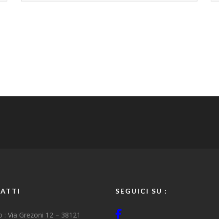
ATTI
SEGUICI SU :
zo : Via Grezoni 12 – 38121